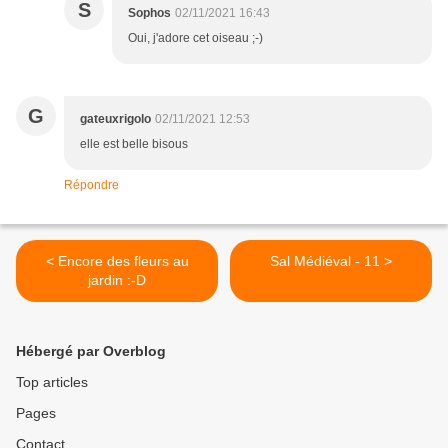
S
Sophos
02/11/2021 16:43
Oui, j'adore cet oiseau ;-)
G
gateuxrigolo
02/11/2021 12:53
elle est belle bisous
Répondre
< Encore des fleurs au
Sal Médiéval - 11 >
jardin :-D
Hébergé par Overblog
Top articles
Pages
Contact