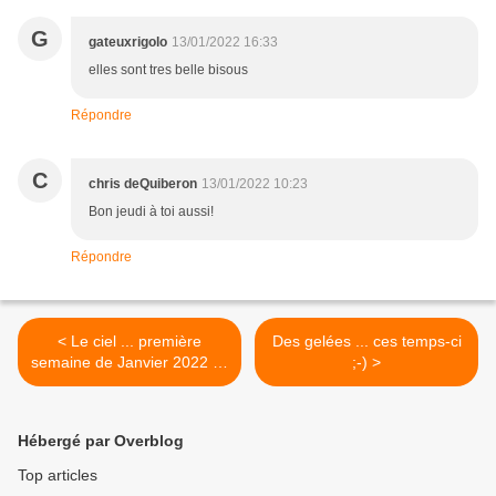
G
gateuxrigolo
13/01/2022 16:33
elles sont tres belle bisous
Répondre
C
chris deQuiberon
13/01/2022 10:23
Bon jeudi à toi aussi!
Répondre
< Le ciel ... première
Des gelées ... ces temps-ci
semaine de Janvier 2022 :-)
;-) >
- 01
Hébergé par Overblog
Top articles