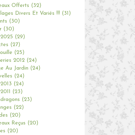
aux Offerts
(32)
olages Divers Et Variés !!!
(31)
nts
(30)
r
(30)
 2025
(29)
ctes
(27)
ouille
(25)
eries 2012
(24)
e Au Jardin
(24)
elles
(24)
 2013
(24)
 2011
(23)
dragons
(23)
anges
(22)
des
(20)
aux Reçus
(20)
ies
(20)