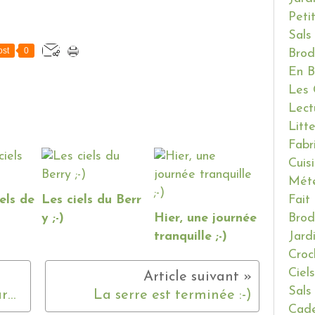
Peti
Sals
st
0
Brod
En B
Les 
Lect
Litt
Fabr
Cuis
Mét
Fait
els de
Les ciels du Berr
Brod
y ;-)
Hier, une journée
Jard
tranquille ;-)
Croc
Ciels
Sals
Vadrouille du jeudi ... Le jardin du Poinçonnet :-)
La serre est terminée :-)
Cade