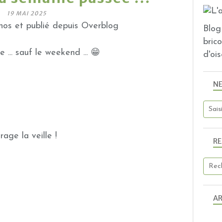
19 MAI 2025
os et publié depuis Overblog
Blog 
bric
... sauf le weekend ... 😁
d'ois
N
orage la veille !
R
AR