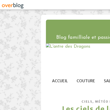
Blog familliale et passio
ACCUEIL
COUTURE
SA
,
CIELS
MÉTÉO 
Les ciels de 