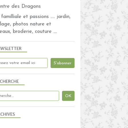
familliale et passions ..... jardin,
olage, photos nature et
eaux, broderie, couture ....
EWSLETTER
ECHERCHE
CHIVES