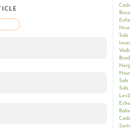
Cade
ICLE
Bric
Enfa
Hive
Sals
Inse
Vadr
Brod
Neig
Nouv
Sals
Sals
Les2
Ech
1
Bala
Cade
Sort