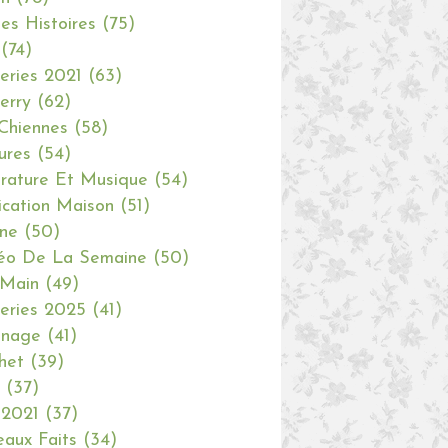
tes Histoires
(75)
(74)
eries 2021
(63)
erry
(62)
Chiennes
(58)
ures
(54)
erature Et Musique
(54)
ication Maison
(51)
ine
(50)
éo De La Semaine
(50)
 Main
(49)
eries 2025
(41)
inage
(41)
het
(39)
(37)
 2021
(37)
aux Faits
(34)