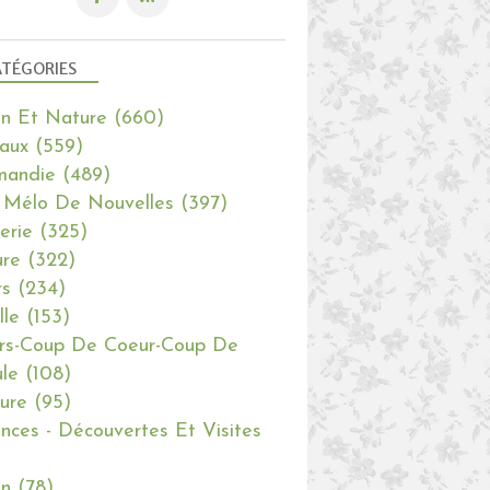
TÉGORIES
in Et Nature
(660)
aux
(559)
mandie
(489)
 Mélo De Nouvelles
(397)
erie
(325)
re
(322)
rs
(234)
lle
(153)
rs-Coup De Coeur-Coup De
le
(108)
ure
(95)
nces - Découvertes Et Visites
in
(78)