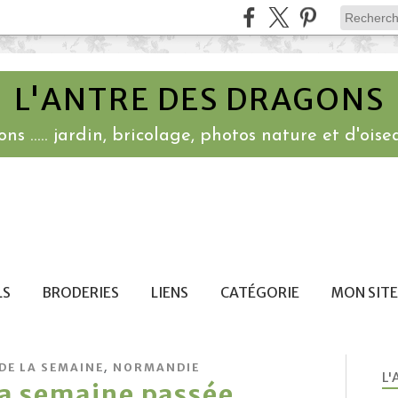
L'ANTRE DES DRAGONS
ns ..... jardin, bricolage, photos nature et d'oisea
LS
BRODERIES
LIENS
CATÉGORIE
MON SITE
,
DE LA SEMAINE
NORMANDIE
L'
la semaine passée ...