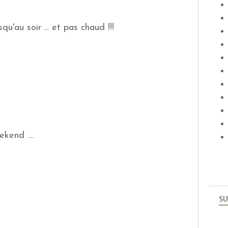
squ'au soir ... et pas chaud !!!
ekend ....
SU