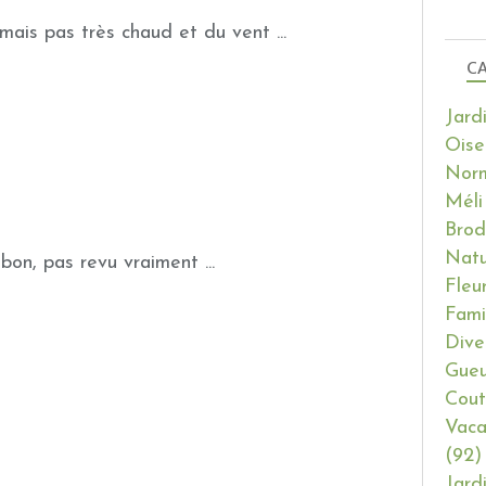
mais pas très chaud et du vent ...
CA
Jard
Oise
Nor
Méli
Brod
Natu
 bon, pas revu vraiment ...
Fleu
Fami
Dive
Gueu
Cout
Vaca
(92)
Jard