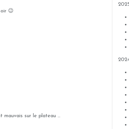
202
oir 😉
202
t mauvais sur le plateau ...