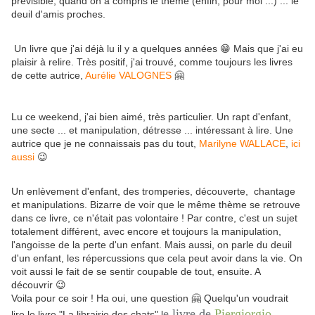
prévisible, quand on a compris le thème (enfin, pour moi ...) ... le
deuil d'amis proches.
Un livre que j'ai déjà lu il y a quelques années 😁 Mais que j'ai eu
plaisir à relire. Très positif, j'ai trouvé, comme toujours les livres
de cette autrice,
Aurélie VALOGNES
🤗
Lu ce weekend, j'ai bien aimé, très particulier. Un rapt d'enfant,
une secte ... et manipulation, détresse ... intéressant à lire. Une
autrice que je ne connaissais pas du tout,
Marilyne WALLACE
,
ici
aussi
😉
Un enlèvement d'enfant, des tromperies, découverte, chantage
et manipulations. Bizarre de voir que le même thème se retrouve
dans ce livre, ce n'était pas volontaire ! Par contre, c'est un sujet
totalement différent, avec encore et toujours la manipulation,
l'angoisse de la perte d'un enfant. Mais aussi, on parle du deuil
d'un enfant, les répercussions que cela peut avoir dans la vie. On
voit aussi le fait de se sentir coupable de tout, ensuite. A
découvrir 😉
Voila pour ce soir ! Ha oui, une question 🤗 Quelqu'un voudrait
e livre de
Piergiorgio
lire le livre "La librairie des chats" l