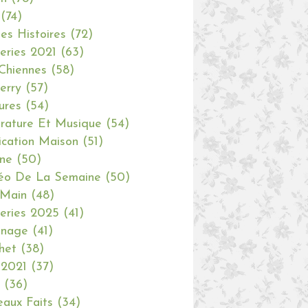
(74)
tes Histoires
(72)
eries 2021
(63)
Chiennes
(58)
erry
(57)
ures
(54)
erature Et Musique
(54)
ication Maison
(51)
ine
(50)
éo De La Semaine
(50)
 Main
(48)
eries 2025
(41)
inage
(41)
het
(38)
 2021
(37)
(36)
aux Faits
(34)