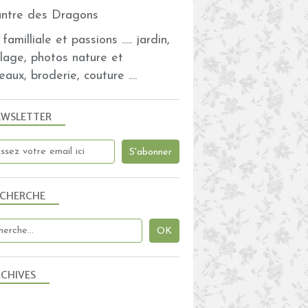
familliale et passions ..... jardin,
olage, photos nature et
eaux, broderie, couture ....
EWSLETTER
ECHERCHE
CHIVES