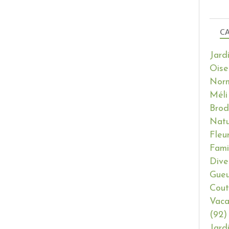
CA
Jard
Oise
Nor
Méli
Brod
Natu
Fleu
Fami
Dive
Gueu
Cout
Vaca
(92)
Jard