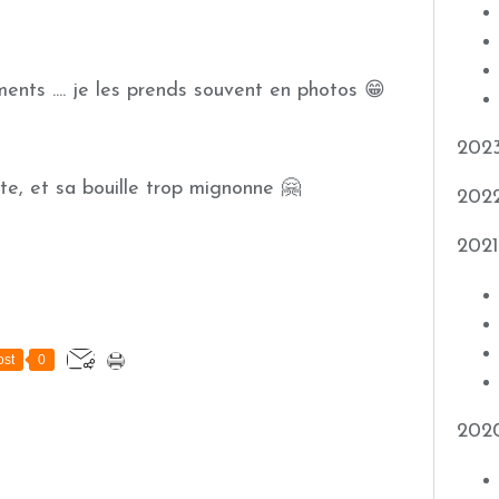
ents .... je les prends souvent en photos 😁
202
te, et sa bouille trop mignonne 🤗
202
2021
st
0
202