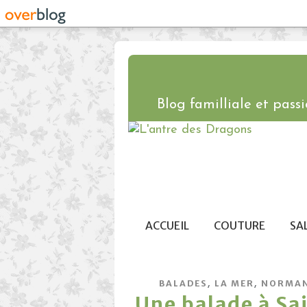
Blog familliale et passio
ACCUEIL
COUTURE
SA
,
,
BALADES
LA MER
NORMAN
Une balade à Sa