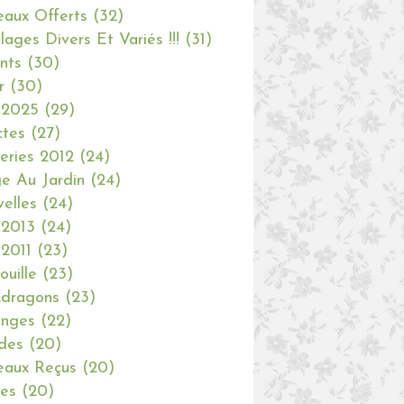
aux Offerts
(32)
olages Divers Et Variés !!!
(31)
nts
(30)
r
(30)
 2025
(29)
ctes
(27)
eries 2012
(24)
e Au Jardin
(24)
elles
(24)
 2013
(24)
 2011
(23)
ouille
(23)
dragons
(23)
anges
(22)
des
(20)
aux Reçus
(20)
ies
(20)