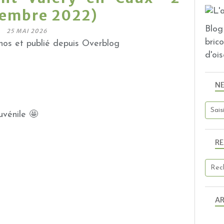
tembre 2022)
Blog 
25 MAI 2026
bric
os et publié depuis Overblog
d'ois
N
uvénile 🤩
R
AR