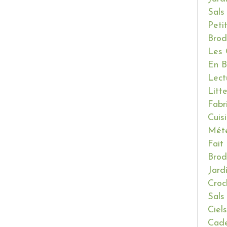
Sals
Peti
Brod
Les 
En B
Lect
Litt
Fabr
Cuis
Mét
Fait
Brod
Jard
Croc
Sals
Ciels
Cade