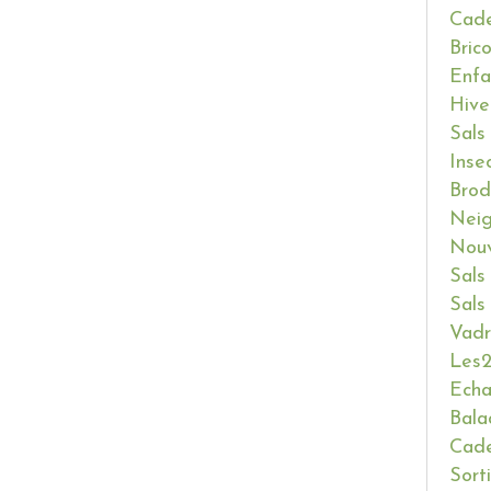
Cade
Bric
Enfa
Hive
Sals
Inse
Brod
Neig
Nouv
Sals
Sals
Vadr
Les2
Ech
Bala
Cade
Sort