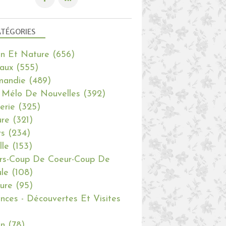
TÉGORIES
in Et Nature
(656)
aux
(555)
mandie
(489)
 Mélo De Nouvelles
(392)
erie
(325)
re
(321)
rs
(234)
lle
(153)
rs-Coup De Coeur-Coup De
le
(108)
ure
(95)
nces - Découvertes Et Visites
in
(78)