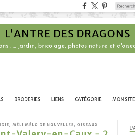
L'ANTRE DES DRAGONS
ns ..... jardin, bricolage, photos nature et d'oisea
LS
BRODERIES
LIENS
CATÉGORIE
MON SITE
,
,
DIE
MÉLI MÉLO DE NOUVELLES
OISEAUX
L'
int-Valery-en-Caux - 2