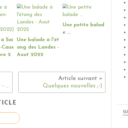
Une petite balad
e ...
 à Sai
Une balade à l'ét
n-Caux
ang des Landes -
bre 2
Aout 2022
Tourterelle et jeune merlot - (Septembre 2022)
Quelques nouvelles ;-)
ICLE
SU