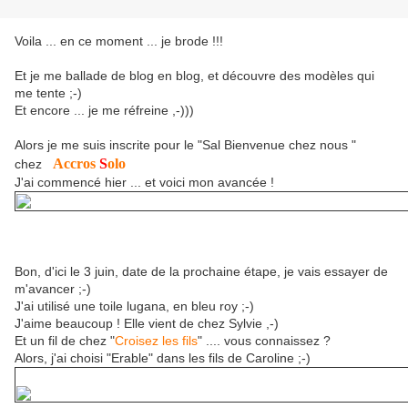
Voila ... en ce moment ... je brode !!!
Et je me ballade de blog en blog, et découvre des modèles qui
me tente ;-)
Et encore ... je me réfreine ,-)))
Alors je me suis inscrite pour le "Sal Bienvenue chez nous "
Accros
S
olo
chez
J'ai commencé hier ... et voici mon avancée !
Bon, d'ici le 3 juin, date de la prochaine étape, je vais essayer de
m'avancer ;-)
J'ai utilisé une toile lugana, en bleu roy ;-)
J'aime beaucoup ! Elle vient de chez Sylvie ,-)
Et un fil de chez "
Croisez les fils
" .... vous connaissez ?
Alors, j'ai choisi "Erable" dans les fils de Caroline ;-)