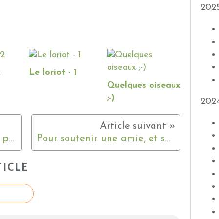
202
2
Le loriot - 1
Quelques oiseaux
;-)
202
Un superbe paquet reçu ... pour le Japon ;-)
Pour soutenir une amie, et sa soeur, contre l'anoréxie mentale !
ICLE