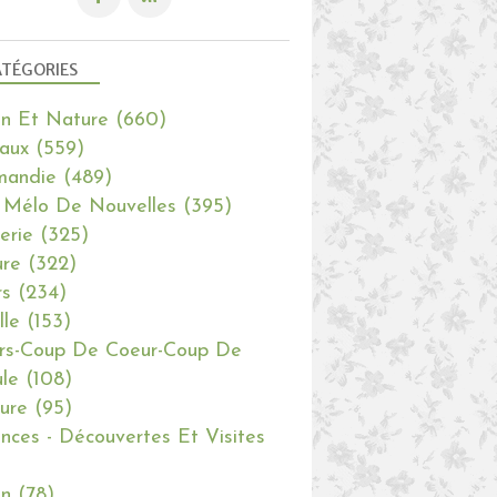
TÉGORIES
in Et Nature
(660)
aux
(559)
mandie
(489)
 Mélo De Nouvelles
(395)
erie
(325)
re
(322)
rs
(234)
lle
(153)
rs-Coup De Coeur-Coup De
le
(108)
ure
(95)
nces - Découvertes Et Visites
in
(78)