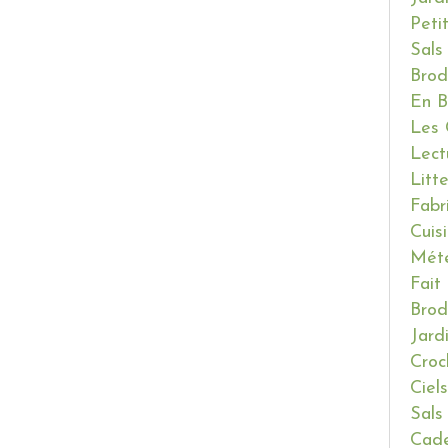
Peti
Sals
Brod
En B
Les 
Lect
Litt
Fabr
Cuis
Mét
Fait
Brod
Jard
Croc
Ciels
Sals
Cade