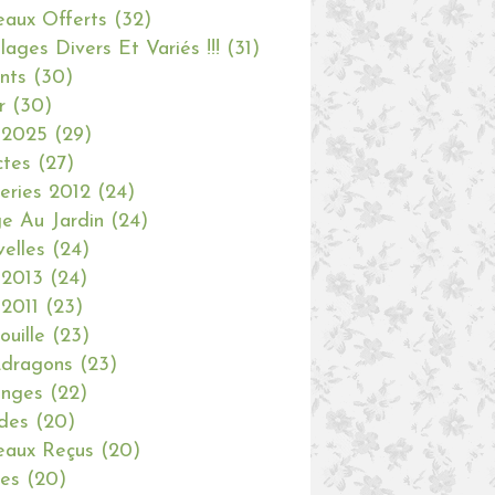
aux Offerts
(32)
olages Divers Et Variés !!!
(31)
nts
(30)
r
(30)
 2025
(29)
ctes
(27)
eries 2012
(24)
e Au Jardin
(24)
elles
(24)
 2013
(24)
 2011
(23)
ouille
(23)
dragons
(23)
anges
(22)
des
(20)
aux Reçus
(20)
ies
(20)