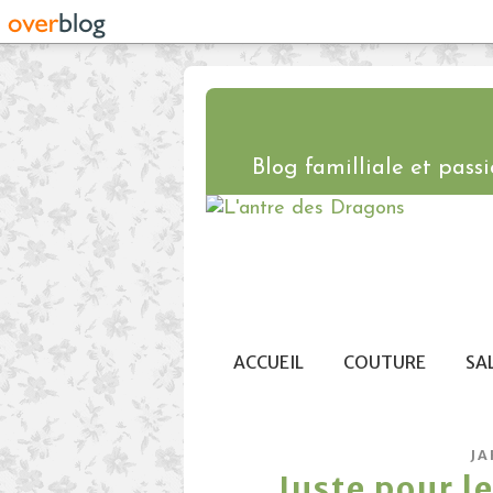
Blog familliale et passio
ACCUEIL
COUTURE
SA
JA
Juste pour le