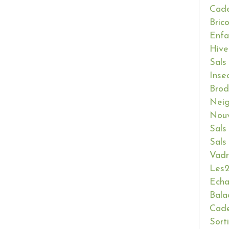
Cade
Bric
Enfa
Hive
Sals
Inse
Brod
Neig
Nouv
Sals
Sals
Vadr
Les2
Ech
Bala
Cade
Sort