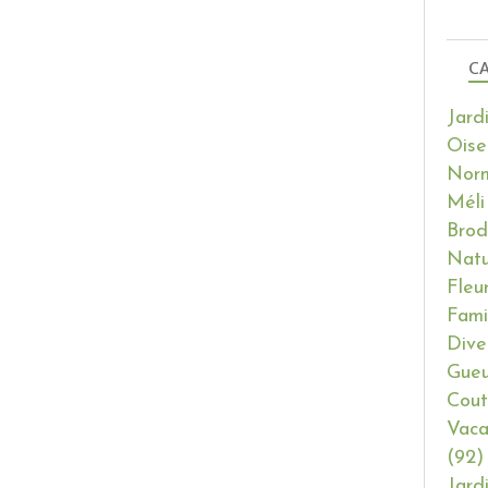
CA
Jard
Oise
Nor
Méli
Brod
Natu
Fleu
Fami
Dive
Gueu
Cout
Vaca
(92)
Jard