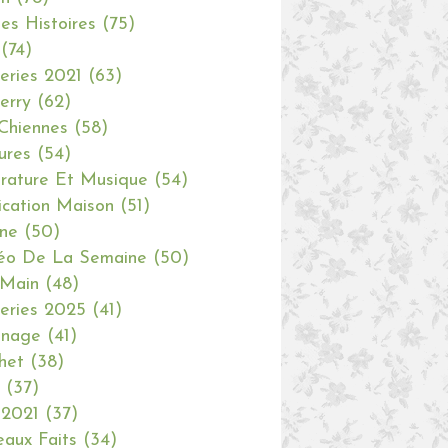
tes Histoires
(75)
(74)
eries 2021
(63)
erry
(62)
Chiennes
(58)
ures
(54)
erature Et Musique
(54)
ication Maison
(51)
ine
(50)
éo De La Semaine
(50)
 Main
(48)
eries 2025
(41)
inage
(41)
het
(38)
(37)
 2021
(37)
aux Faits
(34)