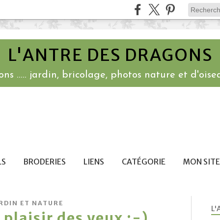
L'ANTRE DES DRAGONS
ns ..... jardin, bricolage, photos nature et d'oisea
LS
BRODERIES
LIENS
CATÉGORIE
MON SITE
RDIN ET NATURE
L'
 plaisir des yeux ;-)