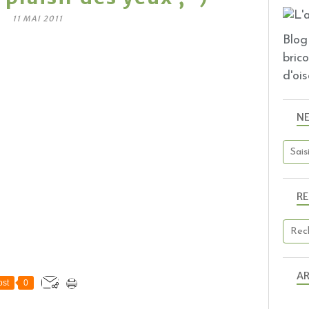
11 MAI 2011
Blog 
bric
d'ois
N
R
AR
st
0