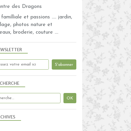
familliale et passions ..... jardin,
olage, photos nature et
eaux, broderie, couture ....
EWSLETTER
ECHERCHE
CHIVES