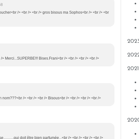
58
toucher<br /> <br /> <br /> gros bisous ma Sophos<br /> <br /> <br
202
202
r /> Merci...SUPERBE!!! Bises.Frani<br /> <br /> <br /> <br />
2021
6
n nom???<br /> <br /> <br /> Bisous<br /> <br /> <br /> <br />
202
e...........qui doit être bien parfumée...<br /> <br /> <br /> <br />