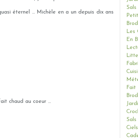
Sals
asi éternel ... Michèle en a un depuis dix ans
Peti
Brod
Les 
En B
Lect
Litt
Fabr
Cuis
Mét
Fait
Brod
it chaud au coeur ...
Jard
Croc
Sals
Ciels
Cade