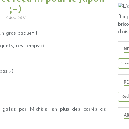
;-)
Blog 
5 MAI 2011
bric
d'ois
 un gros paquet !
quets, ces temps-ci ...
N
pas ;-)
R
er gatée par Michèle, en plus des carrés de
AR