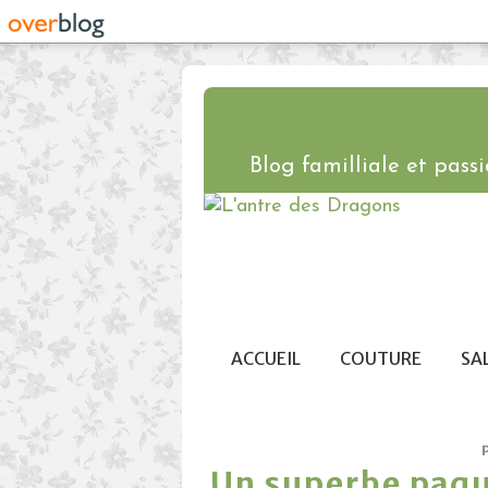
Blog familliale et passio
ACCUEIL
COUTURE
SA
Un superbe paque