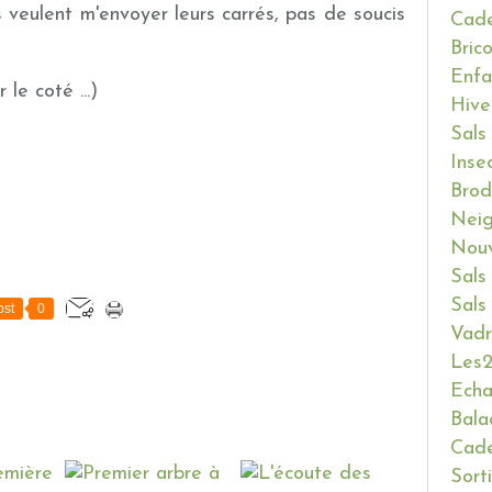
 veulent m'envoyer leurs carrés, pas de soucis
Cade
Bric
Enfa
le coté ...)
Hive
Sals
Inse
Brod
Neig
Nouv
Sals
Sals
st
0
Vadr
Les2
Ech
Bala
Cade
Sort