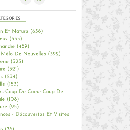
TÉGORIES
in Et Nature
(656)
aux
(555)
mandie
(489)
 Mélo De Nouvelles
(392)
erie
(325)
re
(321)
rs
(234)
lle
(153)
rs-Coup De Coeur-Coup De
le
(108)
ure
(95)
nces - Découvertes Et Visites
in
(78)