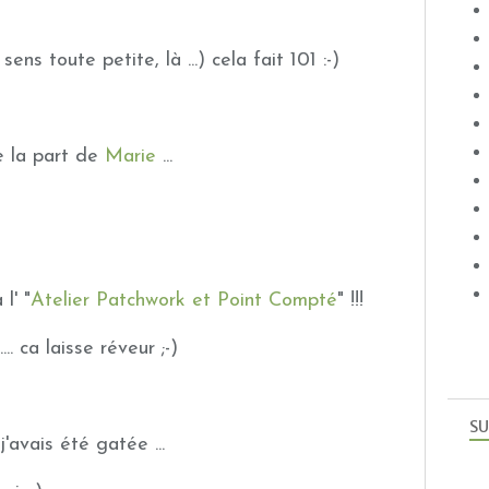
ns toute petite, là ...) cela fait 101 :-)
e la part de
Marie
...
l' "
Atelier Patchwork et Point Compté
" !!!
.. ca laisse réveur ;-)
SU
j'avais été gatée ...