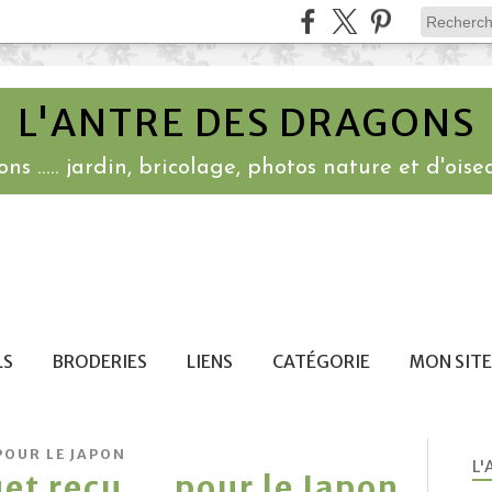
L'ANTRE DES DRAGONS
ns ..... jardin, bricolage, photos nature et d'oisea
LS
BRODERIES
LIENS
CATÉGORIE
MON SITE
POUR LE JAPON
L'
t reçu ... pour le Japon