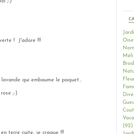
i ;-)
CA
Jard
Oise
verte ! J'adore !!!
Nor
Méli
Brod
Natu
Fleu
de lavande qui embaume le paquet...
Fami
rose ;-)
Dive
Gueu
Cout
Vaca
(92)
n terre cuite, je craque !!!
Jard