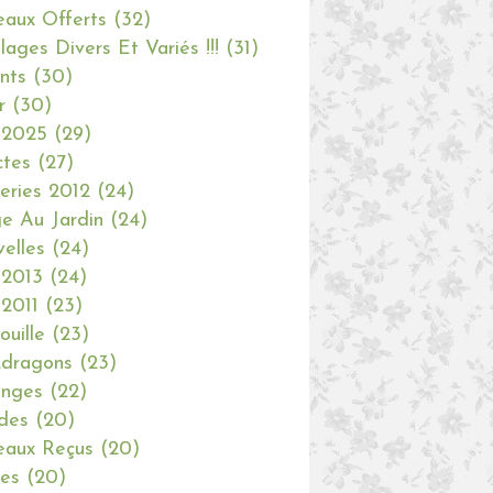
aux Offerts
(32)
olages Divers Et Variés !!!
(31)
nts
(30)
r
(30)
 2025
(29)
ctes
(27)
eries 2012
(24)
e Au Jardin
(24)
elles
(24)
 2013
(24)
 2011
(23)
ouille
(23)
dragons
(23)
anges
(22)
des
(20)
aux Reçus
(20)
ies
(20)