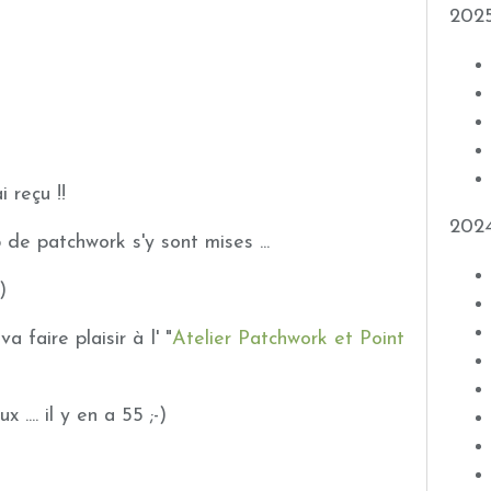
202
i reçu !!
202
 de patchwork s'y sont mises ...
)
a faire plaisir à l' "
Atelier Patchwork et Point
.... il y en a 55 ;-)