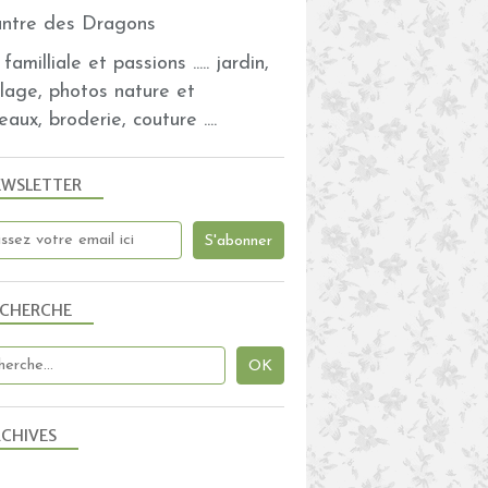
familliale et passions ..... jardin,
olage, photos nature et
eaux, broderie, couture ....
EWSLETTER
ECHERCHE
CHIVES