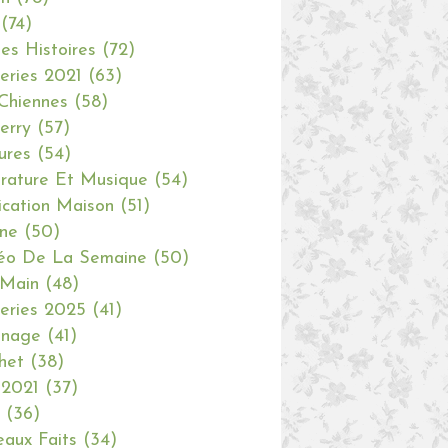
(74)
tes Histoires
(72)
eries 2021
(63)
Chiennes
(58)
erry
(57)
ures
(54)
erature Et Musique
(54)
ication Maison
(51)
ine
(50)
éo De La Semaine
(50)
 Main
(48)
eries 2025
(41)
inage
(41)
het
(38)
 2021
(37)
(36)
aux Faits
(34)