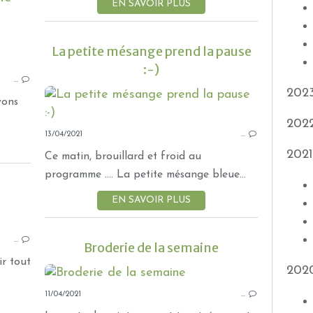
EN SAVOIR PLUS
OISEAUX
La petite mésange prend la pause
:-)
…
202
yons
202
13/04/2021
…
2021
Ce matin, brouillard et froid au
programme .... La petite mésange bleue...
EN SAVOIR PLUS
OISEAUX
…
Broderie de la semaine
ir tout
202
11/04/2021
…