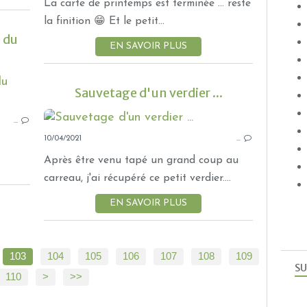
La carte de printemps est terminée ... reste
la finition 😁 Et le petit...
e du
EN SAVOIR PLUS
OISEAUX
Sauvetage d'un verdier ...
…
10/04/2021
…
Après être venu tapé un grand coup au
carreau, j'ai récupéré ce petit verdier....
EN SAVOIR PLUS
103
104
105
106
107
108
109
SU
110
120
130
140
150
160
170
180
190
200
>
>>