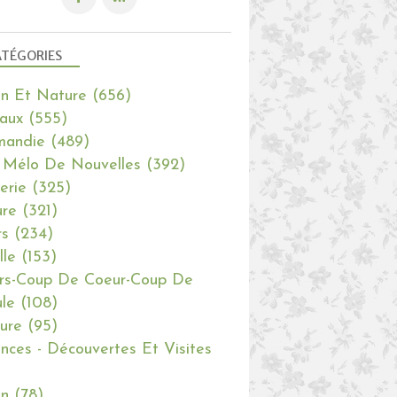
TÉGORIES
in Et Nature
(656)
aux
(555)
mandie
(489)
 Mélo De Nouvelles
(392)
erie
(325)
re
(321)
rs
(234)
lle
(153)
rs-Coup De Coeur-Coup De
le
(108)
ure
(95)
nces - Découvertes Et Visites
in
(78)