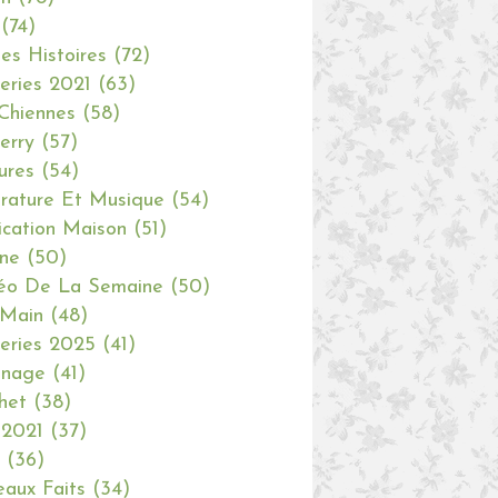
(74)
tes Histoires
(72)
eries 2021
(63)
Chiennes
(58)
erry
(57)
ures
(54)
erature Et Musique
(54)
ication Maison
(51)
ine
(50)
éo De La Semaine
(50)
 Main
(48)
eries 2025
(41)
inage
(41)
het
(38)
 2021
(37)
(36)
aux Faits
(34)