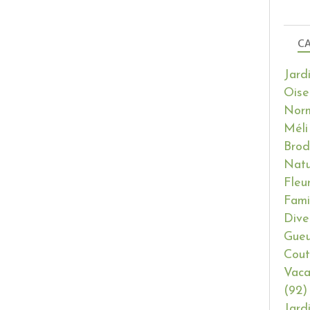
CA
Jard
Oise
Nor
Méli
Brod
Natu
Fleu
Fami
Dive
Gueu
Cout
Vaca
(92)
Jard