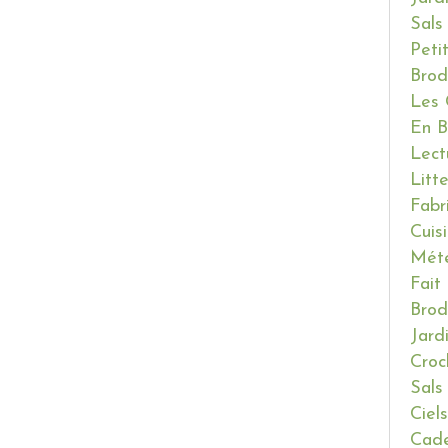
Sals
Peti
Brod
Les 
En B
Lect
Litt
Fabr
Cuis
Mét
Fait
Brod
Jard
Croc
Sals
Ciels
Cade