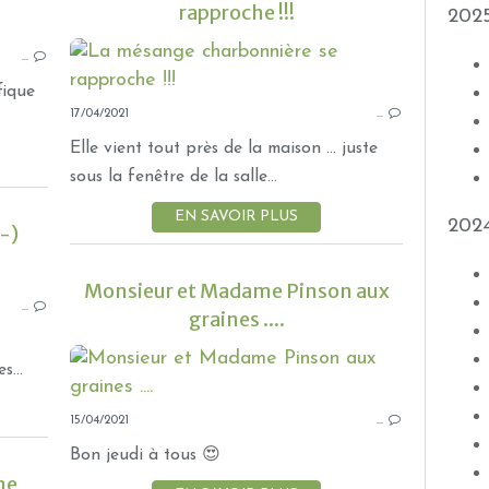
rapproche !!!
202
NATURE
…
fique
17/04/2021
…
Elle vient tout près de la maison ... juste
sous la fenêtre de la salle...
EN SAVOIR PLUS
202
-)
OISEAUX
Monsieur et Madame Pinson aux
…
graines ....
s...
15/04/2021
…
Bon jeudi à tous 😍
ne