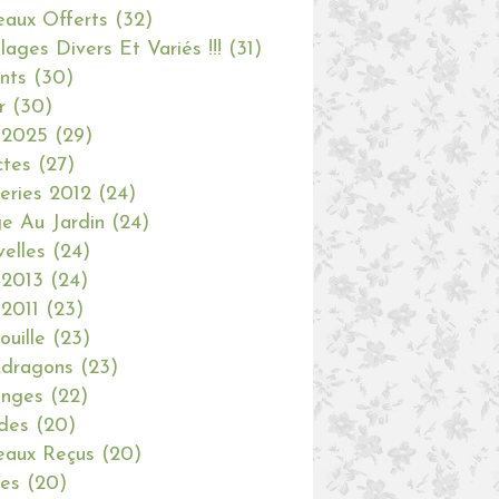
aux Offerts
(32)
olages Divers Et Variés !!!
(31)
nts
(30)
r
(30)
 2025
(29)
ctes
(27)
eries 2012
(24)
e Au Jardin
(24)
elles
(24)
 2013
(24)
 2011
(23)
ouille
(23)
dragons
(23)
anges
(22)
des
(20)
aux Reçus
(20)
ies
(20)