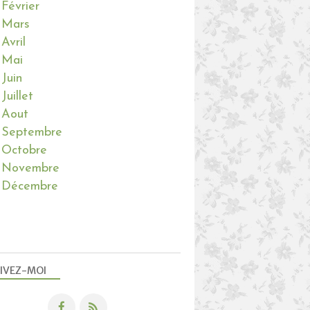
SALS 2021
Février
BRODERIE
Mars
Avril
Mai
Juin
Juillet
Aout
SAUVETAGE
Septembre
OISEAUX
Octobre
Novembre
Décembre
IVEZ-MOI