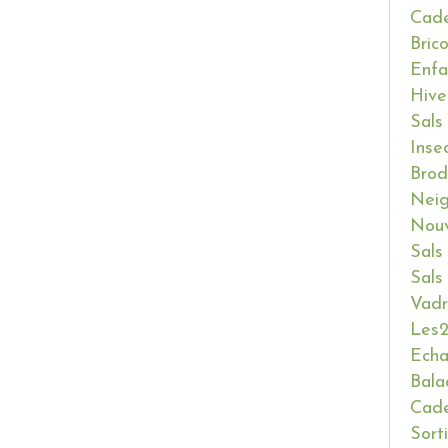
Cade
Bric
Enfa
Hive
Sals
Inse
Brod
Neig
Nouv
Sals
Sals
Vadr
Les2
Ech
Bala
Cade
Sort