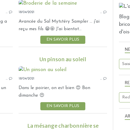
MÉLI MÉLO DE NOUVELLES
…
18/04/2021
…
Blog 
og a
Avancée du Sal Mytstéry Sampler ... j'ai
bric
SAL
reçu mes fils 😁🤩 J'ai bientot...
d'ois
EN SAVOIR PLUS
N
Un pinson au soleil
OISEAUX
…
18/04/2021
…
R
 un
Dans le poirier, on est bien 😍 Bon
dimanche 😍
EN SAVOIR PLUS
AR
La mésange charbonnière se