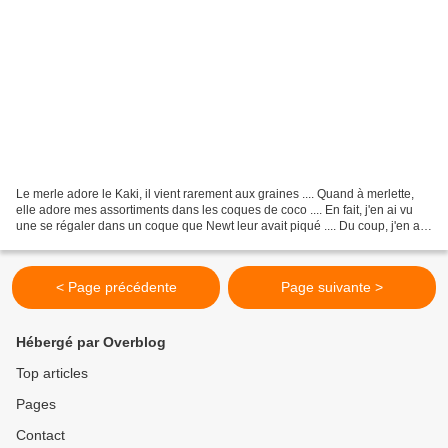
Le merle adore le Kaki, il vient rarement aux graines .... Quand à merlette,
elle adore mes assortiments dans les coques de coco .... En fait, j'en ai vu
une se régaler dans un coque que Newt leur avait piqué .... Du coup, j'en ai
mis une à dispo pour...
< Page précédente
Page suivante >
Hébergé par Overblog
Top articles
Pages
Contact