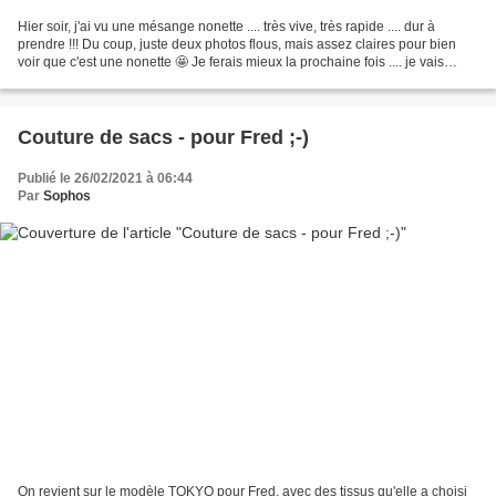
Hier soir, j'ai vu une mésange nonette .... très vive, très rapide .... dur à
prendre !!! Du coup, juste deux photos flous, mais assez claires pour bien
voir que c'est une nonette 🤩 Je ferais mieux la prochaine fois .... je vais
réessayer 😁 Les autres...
Couture de sacs - pour Fred ;-)
Publié le 26/02/2021 à 06:44
Par
Sophos
On revient sur le modèle TOKYO pour Fred, avec des tissus qu'elle a choisi