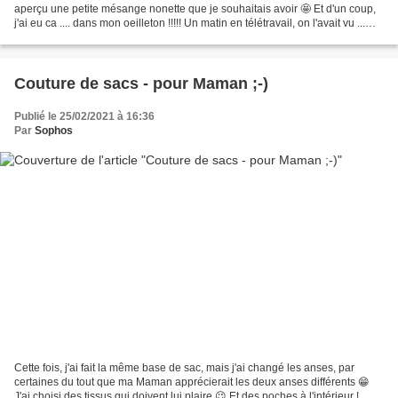
aperçu une petite mésange nonette que je souhaitais avoir 🤩 Et d'un coup,
j'ai eu ca .... dans mon oeilleton !!!!! Un matin en télétravail, on l'avait vu ...
mais pas eu...
Couture de sacs - pour Maman ;-)
Publié le 25/02/2021 à 16:36
Par
Sophos
Cette fois, j'ai fait la même base de sac, mais j'ai changé les anses, par
certaines du tout que ma Maman apprécierait les deux anses différents 😁
J'ai choisi des tissus qui doivent lui plaire 😉 Et des poches à l'intérieur !