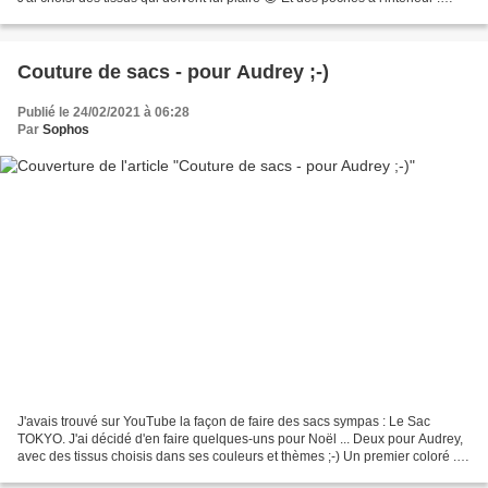
Pour aller avec, j'ai fait...
Couture de sacs - pour Audrey ;-)
Publié le 24/02/2021 à 06:28
Par
Sophos
J'avais trouvé sur YouTube la façon de faire des sacs sympas : Le Sac
TOKYO. J'ai décidé d'en faire quelques-uns pour Noël ... Deux pour Audrey,
avec des tissus choisis dans ses couleurs et thèmes ;-) Un premier coloré ....
Avec le tissu intérieur Minion...