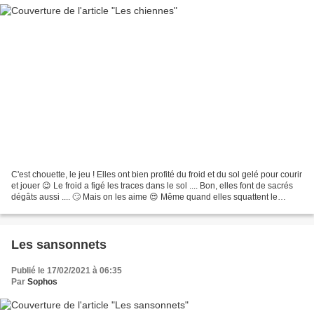
C'est chouette, le jeu ! Elles ont bien profité du froid et du sol gelé pour courir
et jouer 😉 Le froid a figé les traces dans le sol .... Bon, elles font de sacrés
dégâts aussi .... 🙄 Mais on les aime 😍 Même quand elles squattent le
canapé ... dès que...
Les sansonnets
Publié le 17/02/2021 à 06:35
Par
Sophos