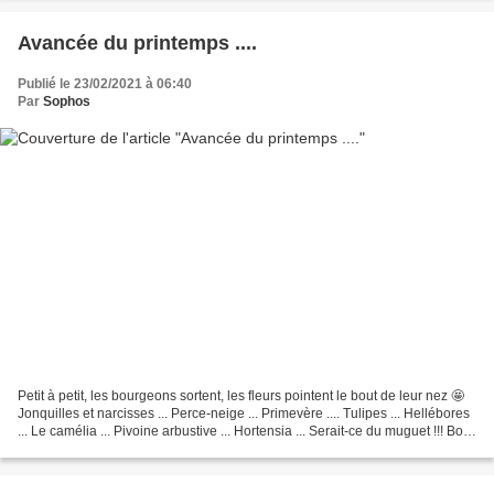
Avancée du printemps ....
Publié le 23/02/2021 à 06:40
Par
Sophos
Petit à petit, les bourgeons sortent, les fleurs pointent le bout de leur nez 🤩
Jonquilles et narcisses ... Perce-neige ... Primevère .... Tulipes ... Hellébores
... Le camélia ... Pivoine arbustive ... Hortensia ... Serait-ce du muguet !!! Bon
mardi...