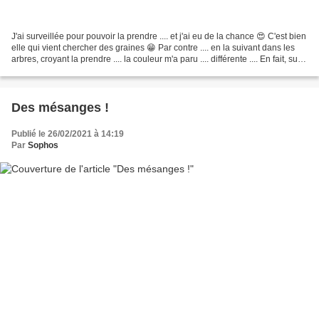
J'ai surveillée pour pouvoir la prendre .... et j'ai eu de la chance 😍 C'est bien
elle qui vient chercher des graines 😁 Par contre .... en la suivant dans les
arbres, croyant la prendre .... la couleur m'a paru .... différente .... En fait, sur
cette...
Des mésanges !
Publié le 26/02/2021 à 14:19
Par
Sophos