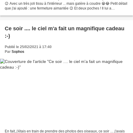
😉 Avec un très joli tissu à l'intérieur ... mais galère à coudre 😁😂 Petit détail
que j'ai ajouté : une fermeture aimantée 😉 Et deux poches ! Il lui a
beaucoup plu 😍 Y'a plus qu'à...
Ce soir .... le ciel m'a fait un magnifique cadeau
:-)
Publié le 25/02/2021 à 17:40
Par
Sophos
En fait, j'étais en train de prendre des photos des oiseaux, ce soir .... j'avais