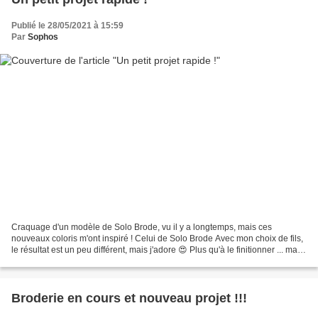
Publié le 28/05/2021 à 15:59
Par
Sophos
Craquage d'un modèle de Solo Brode, vu il y a longtemps, mais ces
nouveaux coloris m'ont inspiré ! Celui de Solo Brode Avec mon choix de fils,
le résultat est un peu différent, mais j'adore 😍 Plus qu'à le finitionner ... mais
je n'ai pas les tissus ici...
Broderie en cours et nouveau projet !!!