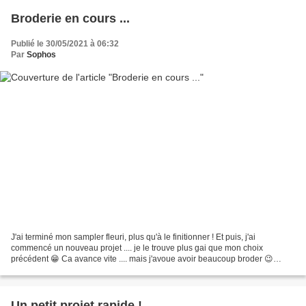
Broderie en cours ...
Publié le 30/05/2021 à 06:32
Par
Sophos
J'ai terminé mon sampler fleuri, plus qu'à le finitionner ! Et puis, j'ai
commencé un nouveau projet .... je le trouve plus gai que mon choix
précédent 😁 Ca avance vite .... mais j'avoue avoir beaucoup broder 😉
Pendant que Manu bossait à fond dans le...
Un petit projet rapide !