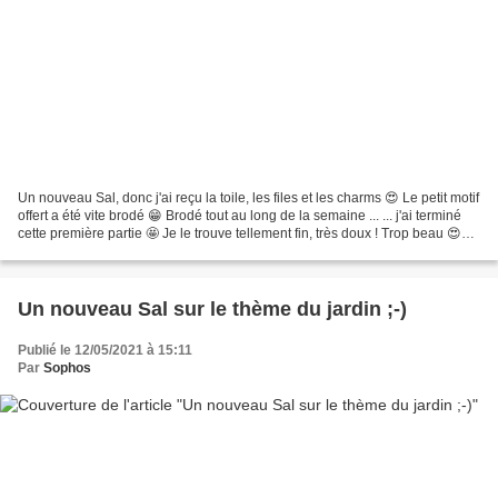
Un nouveau Sal, donc j'ai reçu la toile, les files et les charms 😍 Le petit motif
offert a été vite brodé 😁 Brodé tout au long de la semaine ... ... j'ai terminé
cette première partie 🤩 Je le trouve tellement fin, très doux ! Trop beau 😍
Maintenant, il...
Un nouveau Sal sur le thème du jardin ;-)
Publié le 12/05/2021 à 15:11
Par
Sophos