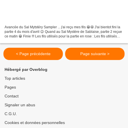
Avancée du Sal Mytstéry Sampler ... j'ai reçu mes fils 😁🤩 J'ai bientot fini la
partie 4 du mois d'avril 😉 Quand au Sal Mystère de Sablaise, partie 2 reçue
ce matin 😁 Finie !!! Les fils utilisés pour la partie en rose : Les fils utilisés
pour la partie...
< Page précédente
Page suivante >
Hébergé par Overblog
Top articles
Pages
Contact
Signaler un abus
C.G.U.
Cookies et données personnelles