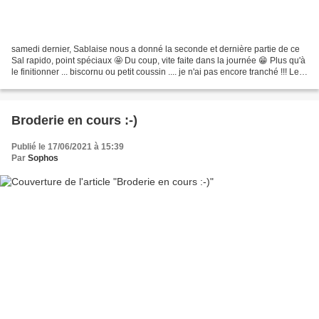
samedi dernier, Sablaise nous a donné la seconde et dernière partie de ce
Sal rapido, point spéciaux 🤩 Du coup, vite faite dans la journée 😁 Plus qu'à
le finitionner ... biscornu ou petit coussin .... je n'ai pas encore tranché !!! Le
prochain Sal de...
Broderie en cours :-)
Publié le 17/06/2021 à 15:39
Par
Sophos