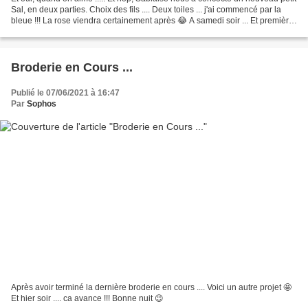
Sal, en deux parties. Choix des fils .... Deux toiles ... j'ai commencé par la
bleue !!! La rose viendra certainement après 😂 A samedi soir ... Et première
partie terminée dimanche...
Broderie en Cours ...
Publié le 07/06/2021 à 16:47
Par
Sophos
Après avoir terminé la dernière broderie en cours .... Voici un autre projet 🤩
Et hier soir .... ca avance !!! Bonne nuit 😉