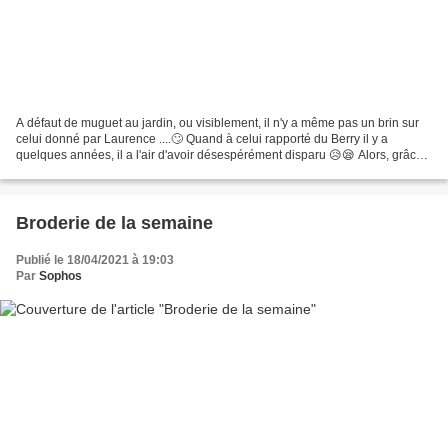
A défaut de muguet au jardin, ou visiblement, il n'y a même pas un brin sur
celui donné par Laurence ....🙄 Quand à celui rapporté du Berry il y a
quelques années, il a l'air d'avoir désespérément disparu 😥😪 Alors, grâce
à quelques petites croix d'après...
Broderie de la semaine
Publié le 18/04/2021 à 19:03
Par
Sophos