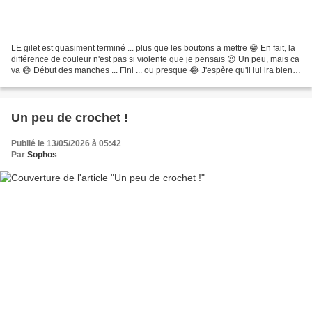
LE gilet est quasiment terminé ... plus que les boutons a mettre 😁 En fait, la
différence de couleur n'est pas si violente que je pensais 😉 Un peu, mais ca
va 😄 Début des manches ... Fini ... ou presque 😂 J'espère qu'il lui ira bien ...
et lui plaira...
Un peu de crochet !
Publié le 13/05/2026 à 05:42
Par
Sophos