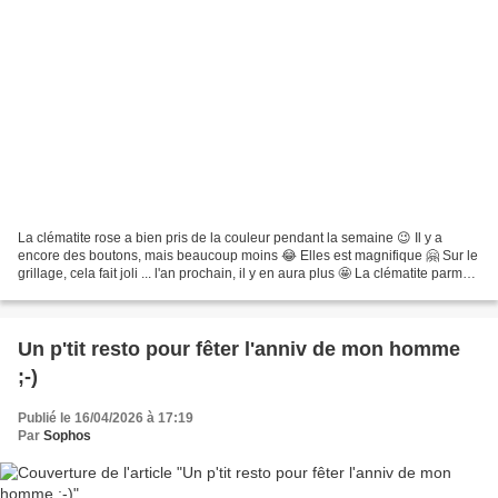
La clématite rose a bien pris de la couleur pendant la semaine 😉 Il y a
encore des boutons, mais beaucoup moins 😂 Elles est magnifique 🤗 Sur le
grillage, cela fait joli ... l'an prochain, il y en aura plus 🤩 La clématite parme
a bien avancée ... ... les...
Un p'tit resto pour fêter l'anniv de mon homme
;-)
Publié le 16/04/2026 à 17:19
Par
Sophos