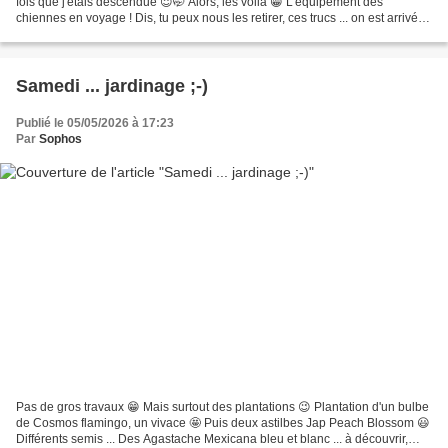
fois que j'étais descendue 😇🤭 Alors, les volià 😁 L'équipement des
chiennes en voyage ! Dis, tu peux nous les retirer, ces trucs ... on est arrivé
😁 On dérouille les pattes...
Samedi ... jardinage ;-)
Publié le 05/05/2026 à 17:23
Par
Sophos
Pas de gros travaux 😁 Mais surtout des plantations 😉 Plantation d'un bulbe
de Cosmos flamingo, un vivace 🤩 Puis deux astilbes Jap Peach Blossom 😃
Différents semis ... Des Agastache Mexicana bleu et blanc ... à découvrir,