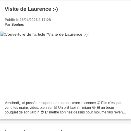
Visite de Laurence :-)
Publié le 26/04/2026 à 17:28
Par
Sophos
Vendredi, j'ai passé un super bon moment avec Laurence 🤩 Elle n'est pas
venu les mains vides, bien sur 😁 Un p'tit lapin ... miam 😂 Et un beau
bouquet de son jardin 😎 Et mettre son nez dessus pour moi, me fais revenir
à mon enfance, au cueillette de muguet...