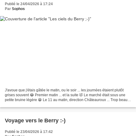
Publié le 24/04/2026 à 17:24
Par
Sophos
J'avoue que j'étais gâtée le matin, ou le soir ... les journées étaient plutôt
grises souvent 😂 Premier matin ... et la suite 🤣 Le marché était sous une
petite bruine légère 😁 Le 11 au matin, direction Châteauroux ... Trop beau
😉 Le 12 au matin Le 13...
Voyage vers le Berry :-)
Publié le 23/04/2026 à 17:42