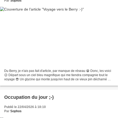
Par
Sophos
Du Berry, je n'ais pas fait d'article, par manque de réseau 😁 Donc, les voici
😉 Départ sous un ciel bleu magnifique qui me tiendra compagnie tout le
voyage 😎 Un glycine qui monte jusqu'en haut de ce vieux pin décharné 🤩
Un arbre magnifique, avec ces jeunes...
Occupation du jour ;-)
Publié le 22/04/2026 à 18:10
Par
Sophos