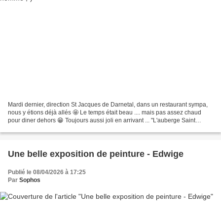
Mardi dernier, direction St Jacques de Darnetal, dans un restaurant sympa,
nous y étions déjà allés 🤩 Le temps était beau .... mais pas assez chaud
pour diner dehors 😁 Toujours aussi joli en arrivant ... "L'auberge Saint
Jacques" 🤩 Un saule du désert,...
Une belle exposition de peinture - Edwige
Publié le 08/04/2026 à 17:25
Par
Sophos