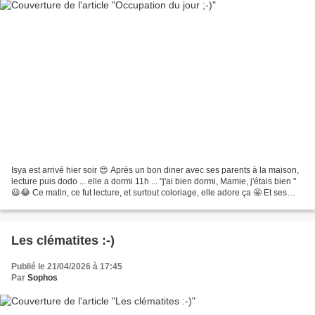
Isya est arrivé hier soir 😍 Après un bon diner avec ses parents à la maison,
lecture puis dodo ... elle a dormi 11h ... "j'ai bien dormi, Mamie, j'étais bien "
😃😂 Ce matin, ce fut lecture, et surtout coloriage, elle adore ça 🤩 Et ses
jolis dessins 😃 Coloriage...
Les clématites :-)
Publié le 21/04/2026 à 17:45
Par
Sophos