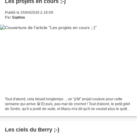
Les projets en cours ;-)
Publié le 25/04/2026 à 18:09
Par
Sophos
Tout d'abord, cela faisait longtemps ... un "p'tit" projet couture pour cette
semaine qui arrive 🤩 Et puis, pas mal de crochet ! Tout d'abord, le petit gilet
de Sorën, qu'il a porté de suite, et Manu m'a dit qu'il ne voulait plus le quitter
🤗 J'ai en...
Les ciels du Berry ;-)