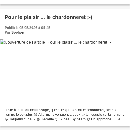
c'était offert ! Des Jicamas,...
Pour le plaisir ... le chardonneret ;-)
Publié le 05/05/2026 à 05:45
Par
Sophos
Juste à la fin du nourrissage, quelques photos du chardonneret, avant que
l'on ne le voit plus 😁 A la fin, ils venaient à deux 😉 Un couple certainement
😃 Toujours curieux 😄 J'écoute 😉 Si beau 🤩 Miam 😋 En approche .... Je le
vois de temps en temps, au...