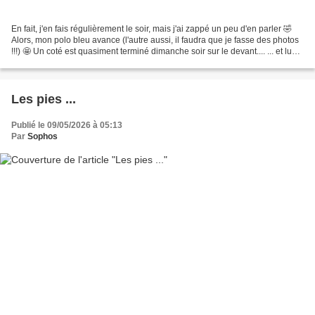
En fait, j'en fais régulièrement le soir, mais j'ai zappé un peu d'en parler 🤣
Alors, mon polo bleu avance (l'autre aussi, il faudra que je fasse des photos
!!!) 🤩 Un coté est quasiment terminé dimanche soir sur le devant.... ... et lundi
après-midi,...
Les pies ...
Publié le 09/05/2026 à 05:13
Par
Sophos