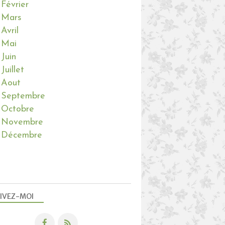
NOAH
Février
Mars
Avril
Mai
Juin
Juillet
MÉLI MÉLO DE NOUVELLES
Aout
PETITES HISTOIRES
Septembre
NORMANDIE
Octobre
LES CHIENNES
Novembre
Décembre
IVEZ-MOI