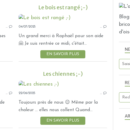
Le bois est rangé ;-)
Blog 
DÉGATS AU JARDIN
bric
…
04/07/2025
NORMANDIE
…
d'ois
MÉLI MÉLO DE NOUVELLES
ses
Un grand merci à Raphaël pour son aide
🤗 Je suis rentrée ce midi, c'était...
N
EN SAVOIR PLUS
Les chiennes ;-)
R
BOIS
…
22/06/2025
HIVER
…
MÉLI MÉLO DE NOUVELLES
 de
Toujours près de nous 😉 Même par la
NORMANDIE
chaleur ... elles nous collent Quand...
AR
EN SAVOIR PLUS