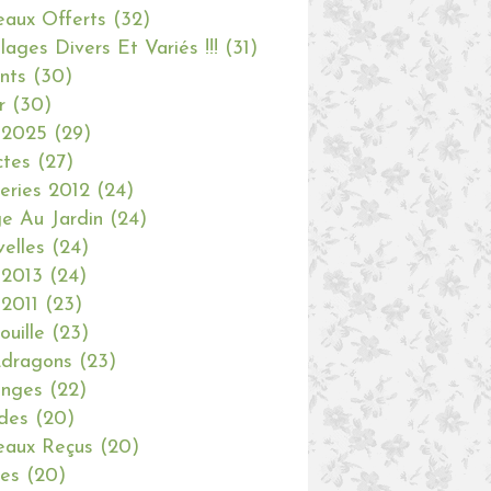
aux Offerts
(32)
olages Divers Et Variés !!!
(31)
nts
(30)
r
(30)
 2025
(29)
ctes
(27)
eries 2012
(24)
e Au Jardin
(24)
elles
(24)
 2013
(24)
 2011
(23)
ouille
(23)
dragons
(23)
anges
(22)
des
(20)
aux Reçus
(20)
ies
(20)