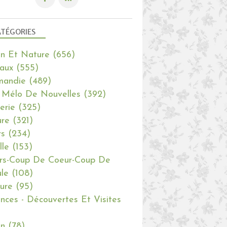
TÉGORIES
in Et Nature
(656)
aux
(555)
mandie
(489)
 Mélo De Nouvelles
(392)
erie
(325)
re
(321)
rs
(234)
lle
(153)
rs-Coup De Coeur-Coup De
le
(108)
ure
(95)
nces - Découvertes Et Visites
in
(78)