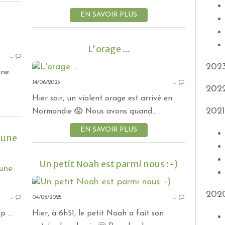
EN SAVOIR PLUS
FÊTES
L'orage ...
…
FAMILLE
202
MÉLI MÉLO DE NOUVELLES
nne
14/06/2025
…
202
Hier soir, un violent orage est arrivé en
2021
Normandie 😱 Nous avons quand...
EN SAVOIR PLUS
d'une
Un petit Noah est parmi nous :-)
COUTURE
BRODERIE
202
…
04/06/2025
BRODERIES 2025
…
NAISSANCE
 ...
Hier, à 6h51, le petit Noah a fait son