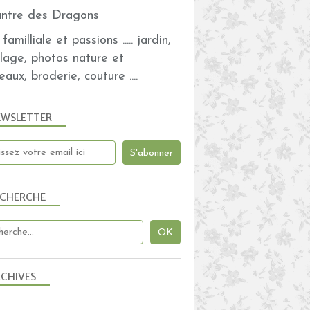
familliale et passions ..... jardin,
BOIS
olage, photos nature et
HIVER
eaux, broderie, couture ....
MÉLI MÉLO DE NOUVELLES
NORMANDIE
EWSLETTER
ECHERCHE
LES CHIENNES
PETITES HISTOIRES
MÉLI MÉLO DE NOUVELLES
NORMANDIE
CHIVES