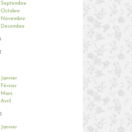
Septembre
Octobre
Novembre
Décembre
3
MÉTÉO DE LA SEMAINE
MÉLI MÉLO DE NOUVELLES
2
NORMANDIE
Janvier
Février
Mars
Avril
MÉLI MÉLO DE NOUVELLES
0
NAISSANCE
FAMILLE
Janvier