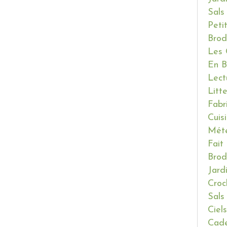
Sals
Peti
Brod
Les 
En B
Lect
Litt
Fabr
Cuis
Mét
Fait
Brod
Jard
Croc
Sals
Ciels
Cade