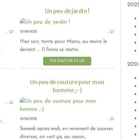
202
Un peu de jardin !
JARDIN
…
21/06/2025
JARDINAGE
…
NORMANDIE
n
Hier soir, tonte pour Manu, au moins le
MÉLI MÉLO DE NOUVELLES
.
devant .... Il finira ce matin...
EN SAVOIR PLUS
202
Un peu de couture pour mon
homme ;-)
OISEAUX
…
JARDIN ET NATURE
NORMANDIE
16/06/2025
MÉLI MÉLO DE NOUVELLES
…
..
Samedi après-midi, en revenant de courses
diverses, on voit ça, au rayon...