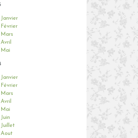
5
Janvier
JARDINAGE
Février
JARDIN
Mars
MÉLI MÉLO DE NOUVELLES
Avril
NORMANDIE
Mai
4
Janvier
Février
Mars
Avril
COUTURE
Mai
MÉLI MÉLO DE NOUVELLES
Juin
Juillet
Aout