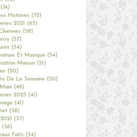
(74)
tes Histoires
(72)
eries 2021
(63)
Chiennes
(58)
erry
(57)
ures
(54)
erature Et Musique
(54)
ication Maison
(51)
ine
(50)
éo De La Semaine
(50)
 Main
(48)
eries 2025
(41)
inage
(41)
het
(38)
 2021
(37)
(36)
aux Faits
(34)