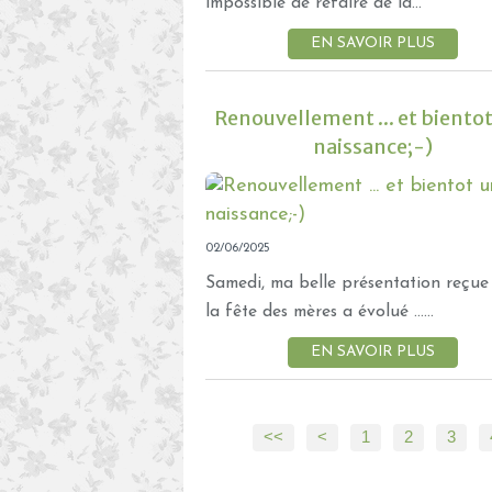
impossible de refaire de la...
EN SAVOIR PLUS
Renouvellement ... et biento
naissance;-)
02/06/2025
Samedi, ma belle présentation reçue
la fête des mères a évolué ......
EN SAVOIR PLUS
<<
<
1
2
3