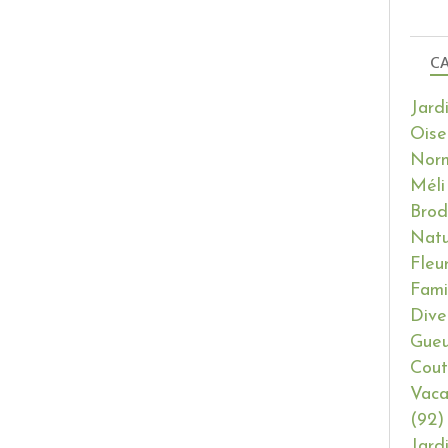
CA
Jard
Oise
Nor
Méli
Brod
Natu
Fleu
Fami
Dive
Gueu
Cout
Vaca
(92)
Jard