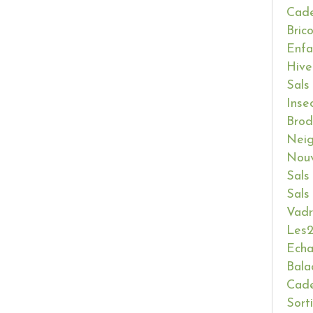
Cade
Bric
Enfa
Hive
Sals
Inse
Brod
Neig
Nouv
Sals
Sals
Vadr
Les2
Ech
Bala
Cade
Sort