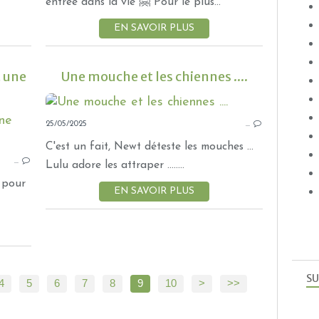
MÉLI MÉLO DE NOUVELLES
entrée dans la vie 🤗 Pour le plus...
NOAH
EN SAVOIR PLUS
t une
Une mouche et les chiennes ....
25/05/2025
FLEURS
…
NATURE
C'est un fait, Newt déteste les mouches ...
…
MÉLI MÉLO DE NOUVELLES
Lulu adore les attraper ........
 pour
EN SAVOIR PLUS
SU
4
5
6
7
8
9
10
20
>
>>