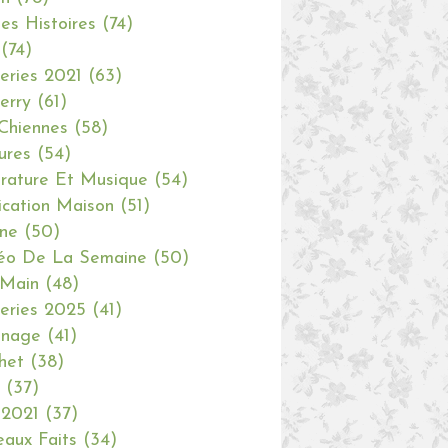
tes Histoires
(74)
(74)
eries 2021
(63)
erry
(61)
Chiennes
(58)
ures
(54)
erature Et Musique
(54)
ication Maison
(51)
ine
(50)
éo De La Semaine
(50)
 Main
(48)
eries 2025
(41)
inage
(41)
het
(38)
(37)
 2021
(37)
aux Faits
(34)