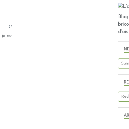
Blog 
BRODERIE
bric
…
BRODERIES 2012
d'ois
SALS
 je ne
SALS 2012
N
NUANCIERS
R
AR