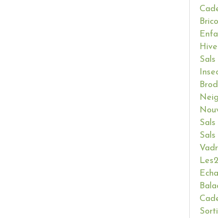
Cade
Bric
Enfa
Hive
Sals
Inse
Brod
Neig
Nouv
Sals
Sals
Vadr
Les2
Ech
Bala
Cade
Sort