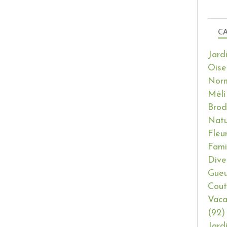
CA
Jard
Oise
Nor
Méli
Brod
Natu
Fleu
Fami
Dive
Gueu
Cout
Vaca
(92)
Jard