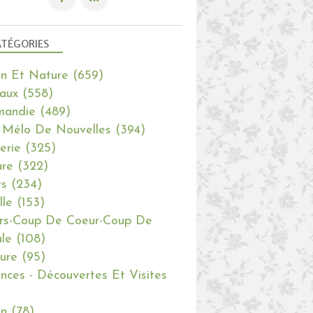
TÉGORIES
in Et Nature
(659)
aux
(558)
mandie
(489)
 Mélo De Nouvelles
(394)
erie
(325)
re
(322)
rs
(234)
lle
(153)
rs-Coup De Coeur-Coup De
le
(108)
ure
(95)
nces - Découvertes Et Visites
in
(78)