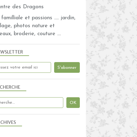
familliale et passions ..... jardin,
olage, photos nature et
eaux, broderie, couture ....
EWSLETTER
ECHERCHE
CHIVES