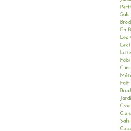
Peti
Sals
Brod
En B
Les 
Lect
Litt
Fabr
Cuis
Mét
Fait
Brod
Jard
Croc
Ciels
Sals
Cade