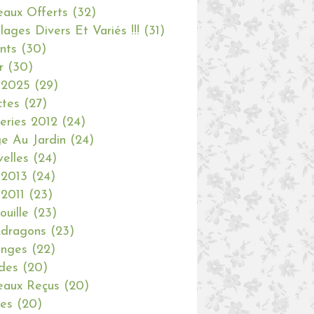
aux Offerts
(32)
olages Divers Et Variés !!!
(31)
nts
(30)
r
(30)
 2025
(29)
ctes
(27)
eries 2012
(24)
e Au Jardin
(24)
elles
(24)
 2013
(24)
 2011
(23)
ouille
(23)
dragons
(23)
anges
(22)
des
(20)
aux Reçus
(20)
ies
(20)