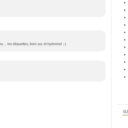
4
.. les étiquettes, bien sur, et hydromel ;-)
SU