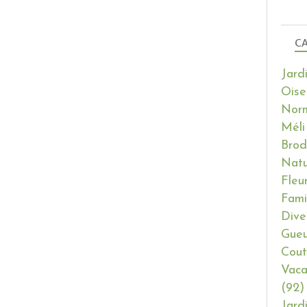
CA
Jard
Oise
Nor
Méli
Brod
Natu
Fleu
Fami
Dive
Gueu
Cout
Vaca
(92)
Jard