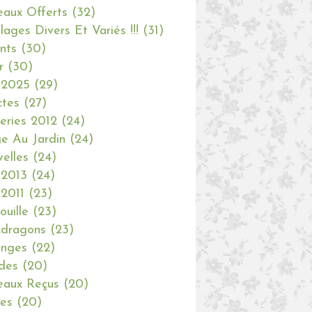
aux Offerts
(32)
olages Divers Et Variés !!!
(31)
nts
(30)
r
(30)
 2025
(29)
ctes
(27)
eries 2012
(24)
e Au Jardin
(24)
elles
(24)
 2013
(24)
 2011
(23)
ouille
(23)
dragons
(23)
anges
(22)
des
(20)
aux Reçus
(20)
ies
(20)