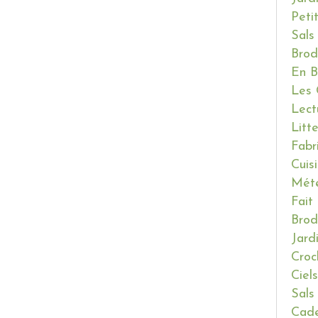
Peti
Sals
Brod
En B
Les 
Lect
Litt
Fabr
Cuis
Mét
Fait
Brod
Jard
Croc
Ciels
Sals
Cade