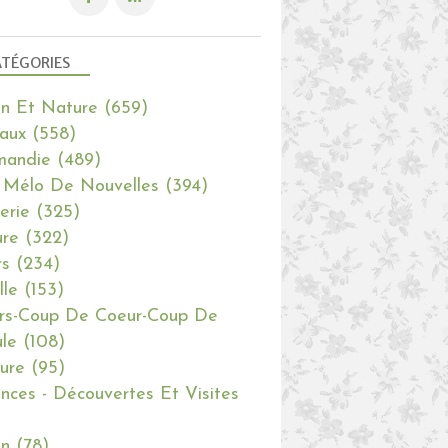
TÉGORIES
in Et Nature
(659)
aux
(558)
mandie
(489)
 Mélo De Nouvelles
(394)
erie
(325)
re
(322)
rs
(234)
lle
(153)
rs-Coup De Coeur-Coup De
le
(108)
ure
(95)
nces - Découvertes Et Visites
in
(78)