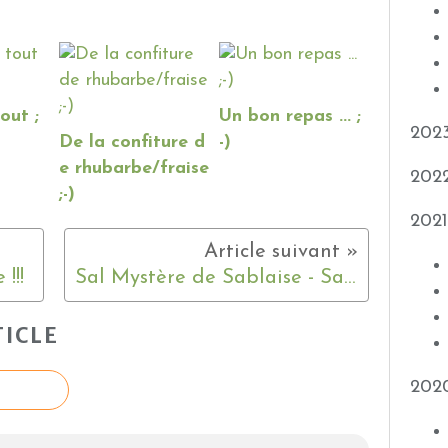
out ;
Un bon repas ... ;
202
De la confiture d
-)
e rhubarbe/fraise
202
;-)
2021
!!!
Sal Mystère de Sablaise - Sal Pergola - 3
ICLE
202