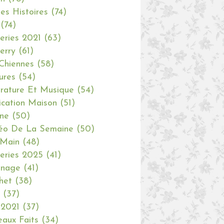
tes Histoires
(74)
(74)
eries 2021
(63)
erry
(61)
Chiennes
(58)
ures
(54)
erature Et Musique
(54)
ication Maison
(51)
ine
(50)
éo De La Semaine
(50)
 Main
(48)
eries 2025
(41)
inage
(41)
het
(38)
(37)
 2021
(37)
aux Faits
(34)