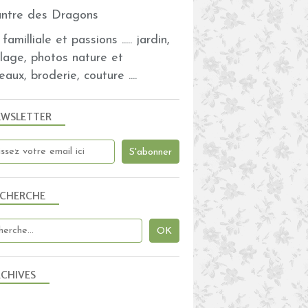
familliale et passions ..... jardin,
olage, photos nature et
eaux, broderie, couture ....
EWSLETTER
ECHERCHE
CHIVES