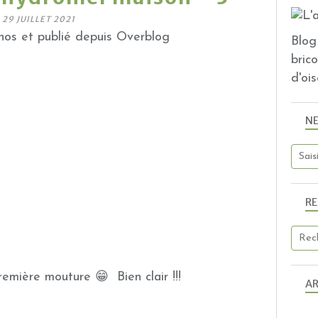
29 JUILLET 2021
os et publié depuis Overblog
Blog 
bric
d'ois
N
R
remière mouture 😁 Bien clair !!!
AR