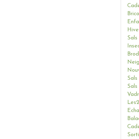
Cade
Bric
Enfa
Hive
Sals
Inse
Brod
Neig
Nouv
Sals
Sals
Vadr
Les2
Ech
Bala
Cade
Sort