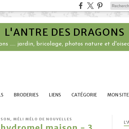
L'ANTRE DES DRAGONS
ns ..... jardin, bricolage, photos nature et d'oisea
LS
BRODERIES
LIENS
CATÉGORIE
MON SITE
,
ISON
MÉLI MÉLO DE NOUVELLES
L'
'hydromel maison - 3