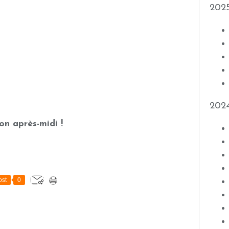
202
202
on après-midi !
st
0